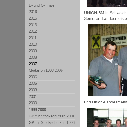
B- und C-Finale
2016
UNION-BM in Schwoich.
2015
Senioren-Landesmeiste
2013
2012
2011
2010
2009
2008
2007
Medaillen 1998-2006
2006
2005
2003
2001
und Union-Landesmeist
2000
1999-2000
GP für Stockschützen 2001
GP für Stockschützen 1996