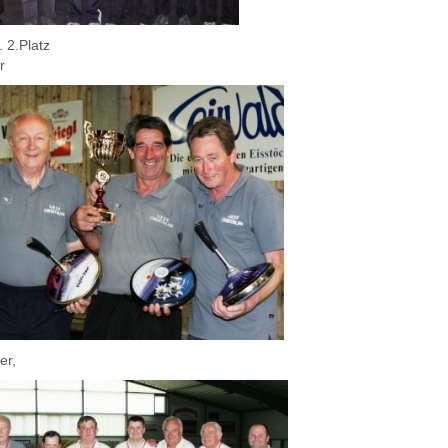
 2.Platz
r
er,